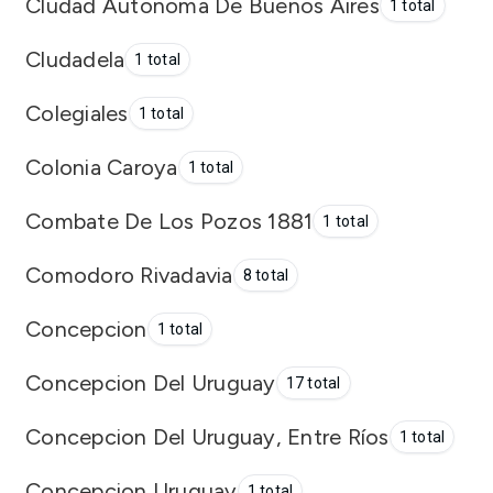
Cludad Autonoma De Buenos Aires
1 total
Cludadela
1 total
Colegiales
1 total
Colonia Caroya
1 total
Combate De Los Pozos 1881
1 total
Comodoro Rivadavia
8 total
Concepcion
1 total
Concepcion Del Uruguay
17 total
Concepcion Del Uruguay, Entre Ríos
1 total
Concepcion Uruguay
1 total