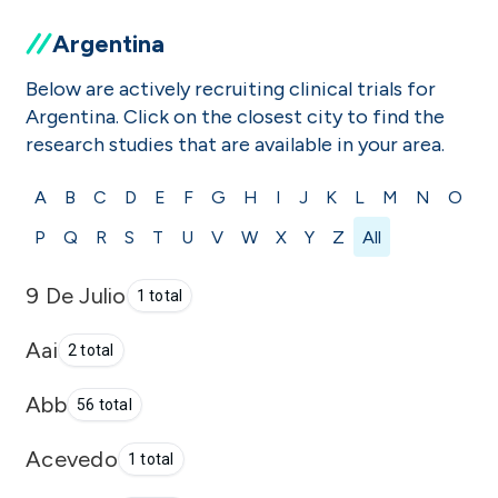
Argentina
Below are actively recruiting clinical trials for
Argentina. Click on the closest city to find the
research studies that are available in your area.
A
B
C
D
E
F
G
H
I
J
K
L
M
N
O
P
Q
R
S
T
U
V
W
X
Y
Z
All
9 De Julio
1 total
Aai
2 total
Abb
56 total
Acevedo
1 total