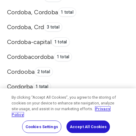
Cordoba, Cordoba
1 total
Cordoba, Crd
3 total
Cordoba-capital
1 total
Cordobacordoba
1 total
Cordooba
2 total
Cordorba
1 total
By clicking “Accept All Cookies”, you agree to the storing of
Coronel Suarez
47 total
cookies on your device to enhance site navigation, analyze
site usage, and assist in our marketing efforts.
Privacy
Policy
Coronel Suarez, Buenos Aires
1 total
Cookies Settings
Accept All Cookies
Coronel Suárez
13 total